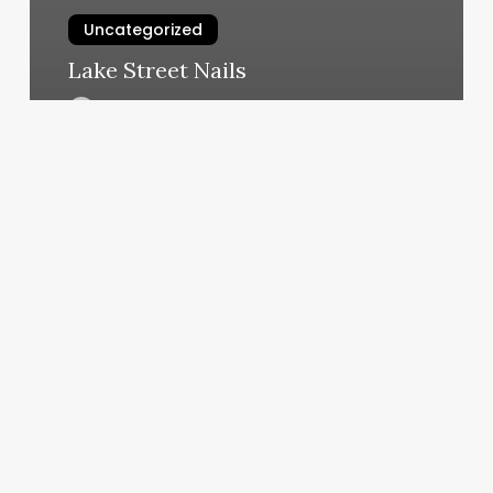
Uncategorized
Lake Street Nails
March 4, 2025
New
Glen
Cove
Nails