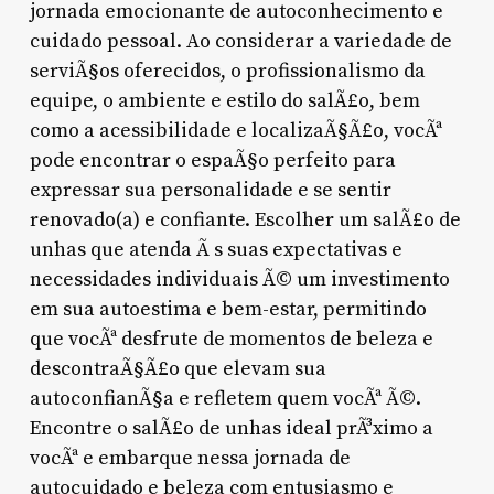
jornada emocionante de autoconhecimento e
cuidado pessoal. Ao considerar a variedade de
serviÃ§os oferecidos, o profissionalismo da
equipe, o ambiente e estilo do salÃ£o, bem
como a acessibilidade e localizaÃ§Ã£o, vocÃª
pode encontrar o espaÃ§o perfeito para
expressar sua personalidade e se sentir
renovado(a) e confiante. Escolher um salÃ£o de
unhas que atenda Ã s suas expectativas e
necessidades individuais Ã© um investimento
em sua autoestima e bem-estar, permitindo
que vocÃª desfrute de momentos de beleza e
descontraÃ§Ã£o que elevam sua
autoconfianÃ§a e refletem quem vocÃª Ã©.
Encontre o salÃ£o de unhas ideal prÃ³ximo a
vocÃª e embarque nessa jornada de
autocuidado e beleza com entusiasmo e