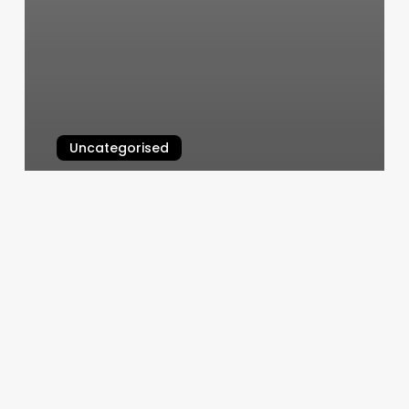
Uncategorised
Tattoo Shop Setup Ideas
March 11, 2025
Bradenton
Spa
Center