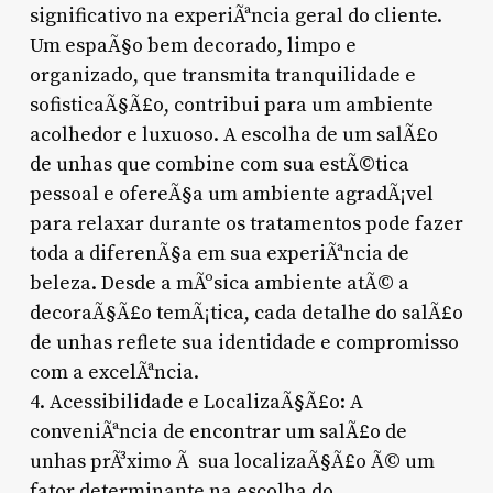
significativo na experiÃªncia geral do cliente.
Um espaÃ§o bem decorado, limpo e
organizado, que transmita tranquilidade e
sofisticaÃ§Ã£o, contribui para um ambiente
acolhedor e luxuoso. A escolha de um salÃ£o
de unhas que combine com sua estÃ©tica
pessoal e ofereÃ§a um ambiente agradÃ¡vel
para relaxar durante os tratamentos pode fazer
toda a diferenÃ§a em sua experiÃªncia de
beleza. Desde a mÃºsica ambiente atÃ© a
decoraÃ§Ã£o temÃ¡tica, cada detalhe do salÃ£o
de unhas reflete sua identidade e compromisso
com a excelÃªncia.
4. Acessibilidade e LocalizaÃ§Ã£o: A
conveniÃªncia de encontrar um salÃ£o de
unhas prÃ³ximo Ã sua localizaÃ§Ã£o Ã© um
fator determinante na escolha do