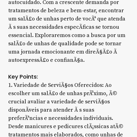
autocuidado. Com a crescente demanda por
tratamentos de beleza e bem-estar, encontrar
um salÃ£o de unhas perto de vocÃª que atenda
Ã s suas necessidades especÃ­ficas se tornou
essencial. Exploraremos como a busca por um
salÃ£o de unhas de qualidade pode se tornar
uma jornada emocionante em direÃ§Ã£o Ã
autoexpressÃ£o e confianÃ§a.
Key Points:
1. Variedade de ServiÃ§os Oferecidos: Ao
escolher um salÃ£o de unhas prÃ³ximo, Ã©
crucial avaliar a variedade de serviÃ§os
disponÃ­veis para atender Ã s suas
preferÃªncias e necessidades individuais.
Desde manicures e pedicures clÃ¡ssicas atÃ©
tratamentos mais elaborados, como unhas de