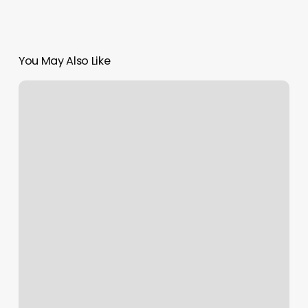
You May Also Like
Tattoo
Shop
Setup
Ideas