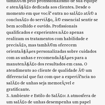
tambÃ©m pelo profissionalismo de sua equipe
e atenÃ§Ã£o dedicada aos clientes. Desde o
momento em que vocÃª entra no salÃ£o atÃ© a
conclusÃ£o do serviÃ§o, Ã© essencial sentir-se
bem acolhido e ouvido. Profissionais
qualificados e experientes nÃ£o apenas
realizam os tratamentos com habilidade e
precisÃ£o, mas tambÃ©m oferecem
orientaÃ§Ãµes personalizadas sobre cuidados
com as unhas e recomendaÃ§Ãµes para a
manutenÃ§Ã£o dos resultados em casa. O
atendimento ao cliente de qualidade Ã© um
diferencial que faz com que a experiÃªncia no
salÃ£o de unhas seja memorÃ¡vel e
gratificante.
3. Ambiente e Estilo do SalÃ£o: A atmosfera de
um salÃ£o de unhas desempenha um papel