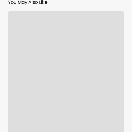
You May Also Like
Appointment
For
Dmv
Permit
Test