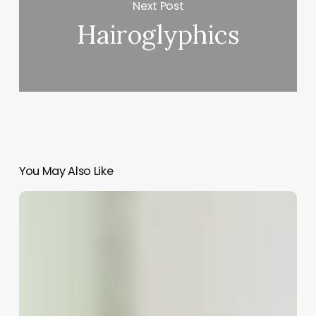
Next Post
Hairoglyphics
You May Also Like
How
Long
Do
Barbers
Take
To
Cut