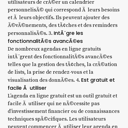
utilisateurs de crÃ©er un calendrier
personnelisÃ© qui correspond Ã leurs besoins
et Ã leurs objectifs. Ils peuvent ajouter des
Ã©vÃ©nements, des tÃ¢ches et des reminders
IntÃ¨gre les
personnalisÃ©s. 3.
fonctionnalitÃ©s avancÃ©es
De nombreux agendas en ligne gratuits
intÃ¨grent des fonctionnalitÃ©s avancÃ©es
telles que la gestion des tÃ¢ches, la crÃ©ation
de lists, la prise de rendez-vous et la
Est gratuit et
visualisation des donnÃ©es. 4.
facile Ã utiliser
L’agenda en ligne gratuit est un outil gratuit et
facile Ã utiliser qui ne nÃ©cessite pas
d’investissement financier ou de connaissances
techniques spÃ©cifiques. Les utilisateurs
peuvent commencer Ã utiliser leur agenda en