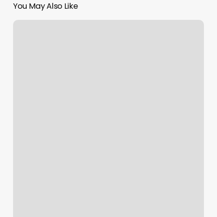
You May Also Like
Pilates
Bloomington
Indiana