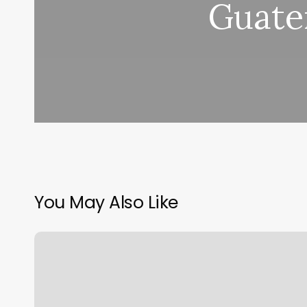
Guate
You May Also Like
Weightlifting
Class
Near
Me