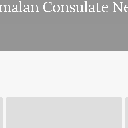
malan Consulate N
Eucalyptus
C
Room
S