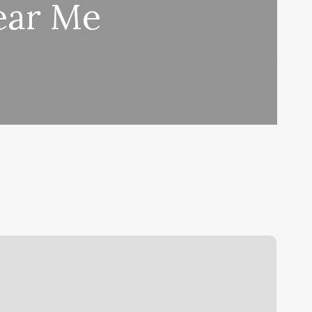
ear Me
itizen
have