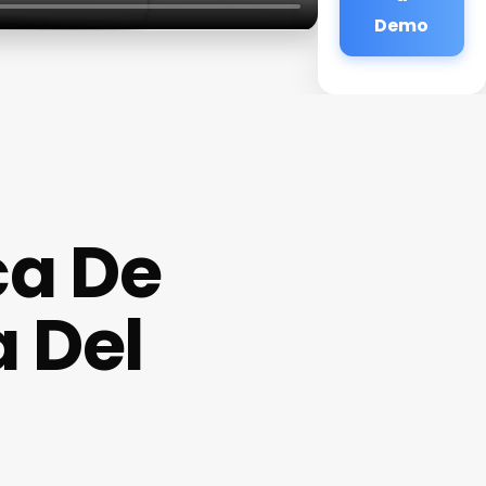
Demo
ca De
a Del