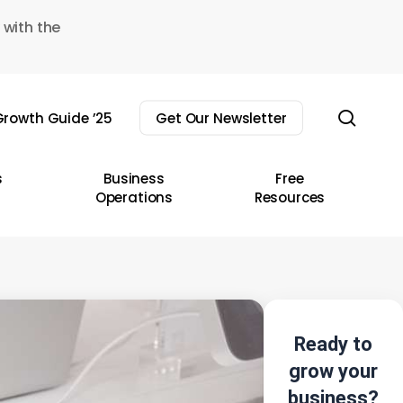
 with the
sear
rowth Guide ’25
Get Our Newsletter
s
Business
Free
Operations
Resources
Ready to
grow your
business?