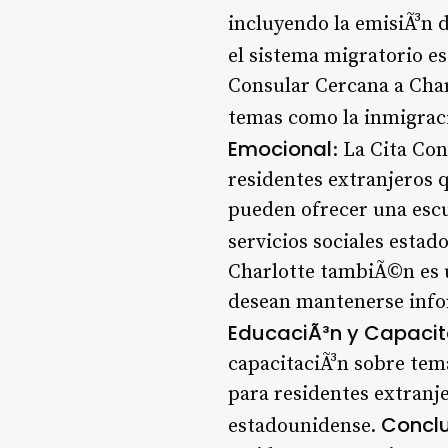
incluyendo la emisiÃ³n d
el sistema migratorio e
Consular Cercana a Char
temas como la inmigraciÃ
Emocional
: La Cita Co
residentes extranjeros 
pueden ofrecer una escu
servicios sociales estad
Charlotte tambiÃ©n es 
desean mantenerse infor
EducaciÃ³n y Capacit
capacitaciÃ³n sobre tema
para residentes extranj
Conclu
estadounidense.