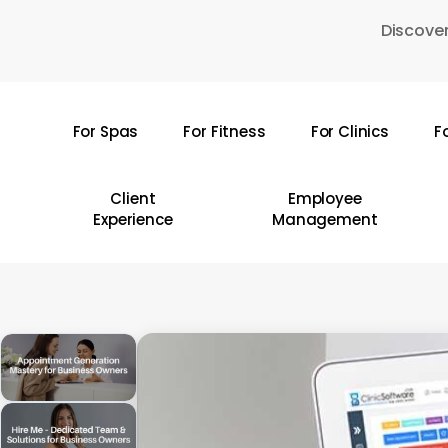
Skip
Discover
to
main
content
For Spas
For Fitness
For Clinics
F
Hit enter to search or ESC to close
Client
Employee
Experience
Management