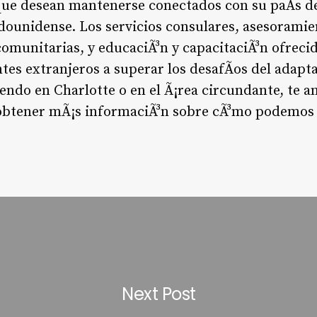
que desean mantenerse conectados con su paÃ­s de
dounidense. Los servicios consulares, asesoramie
omunitarias, y educaciÃ³n y capacitaciÃ³n ofrecid
es extranjeros a superar los desafÃ­os del adapta
viendo en Charlotte o en el Ã¡rea circundante, te a
obtener mÃ¡s informaciÃ³n sobre cÃ³mo podemos 
Next Post