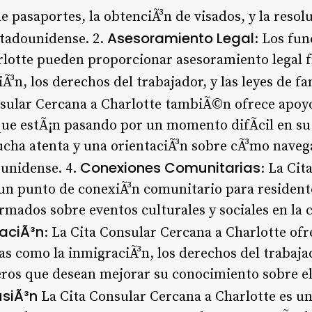
e pasaportes, la obtenciÃ³n de visados, y la reso
Asesoramiento Legal
stadounidense. 2.
: Los fun
lotte pueden proporcionar asesoramiento legal f
³n, los derechos del trabajador, y las leyes de fa
nsular Cercana a Charlotte tambiÃ©n ofrece apoy
que estÃ¡n pasando por un momento difÃ­cil en su
cha atenta y una orientaciÃ³n sobre cÃ³mo navega
Conexiones Comunitarias
ounidense. 4.
: La Cit
un punto de conexiÃ³n comunitario para resident
mados sobre eventos culturales y sociales en la 
aciÃ³n
: La Cita Consular Cercana a Charlotte ofr
s como la inmigraciÃ³n, los derechos del trabajado
eros que desean mejorar su conocimiento sobre e
siÃ³n
La Cita Consular Cercana a Charlotte es un