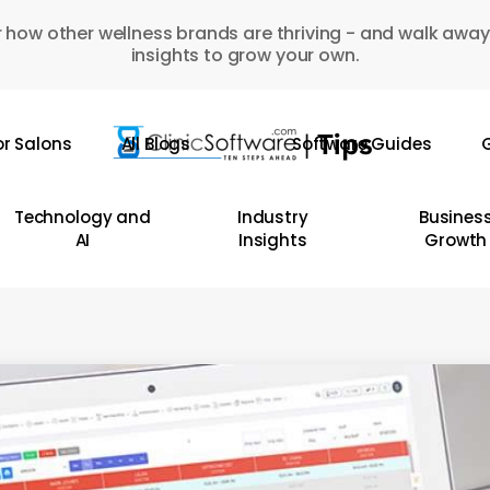
 how other wellness brands are thriving - and walk away
insights to grow your own.
or Salons
All Blogs
Software Guides
G
Technology and
Industry
Busines
AI
Insights
Growth