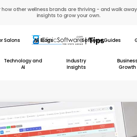
 how other wellness brands are thriving - and walk away
insights to grow your own.
or Salons
All Blogs
Software Guides
G
Technology and
Industry
Busines
AI
Insights
Growth