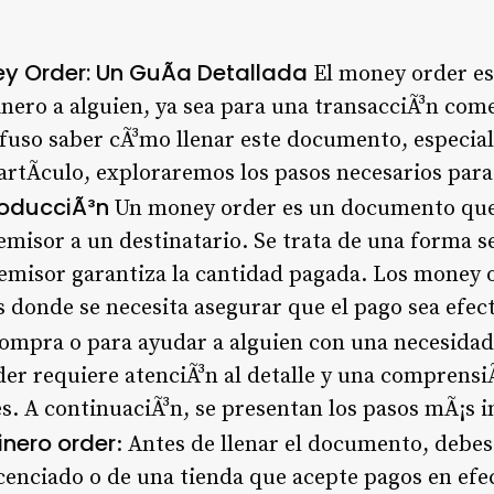
y Order: Un GuÃ­a Detallada
El money order es
nero a alguien, ya sea para una transacciÃ³n come
uso saber cÃ³mo llenar este documento, especial
 artÃ­culo, exploraremos los pasos necesarios par
roducciÃ³n
Un money order es un documento que 
emisor a un destinatario. Se trata de una forma s
l emisor garantiza la cantidad pagada. Los money 
es donde se necesita asegurar que el pago sea efe
compra o para ayudar a alguien con una necesida
er requiere atenciÃ³n al detalle y una comprensiÃ
. A continuaciÃ³n, se presentan los pasos mÃ¡s 
inero order
: Antes de llenar el documento, debe
cenciado o de una tienda que acepte pagos en efe