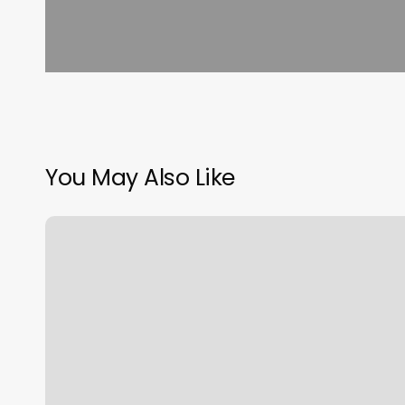
You May Also Like
Online
Live
Yoga
Class