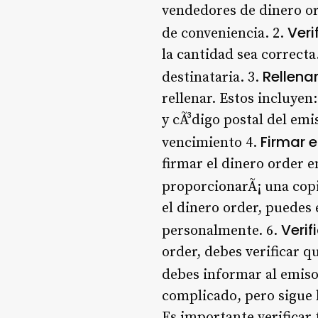
vendedores de dinero ord
Veri
de conveniencia. 2.
la cantidad sea correcta
Rellena
destinataria. 3.
rellenar. Estos incluyen
y cÃ³digo postal del em
Firmar e
vencimiento 4.
firmar el dinero order e
proporcionarÃ¡ una copi
el dinero order, puedes 
Verif
personalmente. 6.
order, debes verificar q
debes informar al emiso
complicado, pero sigue 
Es importante verificar 