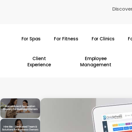
Skip
Discover
to
main
content
For Spas
For Fitness
For Clinics
F
Hit enter to search or ESC to close
Client
Employee
Experience
Management