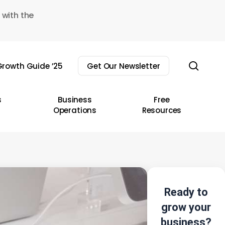
 with the
sear
rowth Guide ’25
Get Our Newsletter
s
Business
Free
Operations
Resources
Ready to
grow your
business?