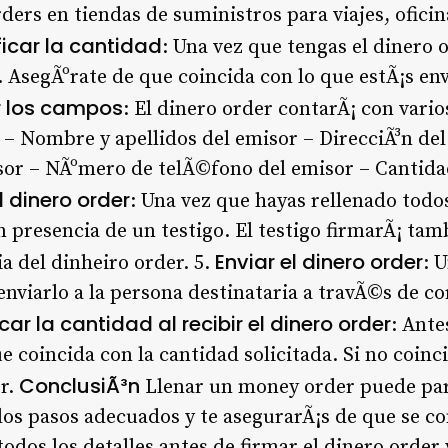
ers en tiendas de suministros para viajes, oficin
ficar la cantidad
: Una vez que tengas el dinero o
. AsegÃºrate de que coincida con lo que estÃ¡s en
r los campos
: El dinero order contarÃ¡ con var
: – Nombre y apellidos del emisor – DirecciÃ³n de
isor – NÃºmero de telÃ©fono del emisor – Cantidad
l dinero order
: Una vez que hayas rellenado todo
n presencia de un testigo. El testigo firmarÃ¡ tam
Enviar el dinero order
a del dinheiro order. 5.
: 
enviarlo a la persona destinataria a travÃ©s de co
icar la cantidad al recibir el dinero order
: Ante
ue coincida con la cantidad solicitada. Si no coinc
ConclusiÃ³n
r.
Llenar un money order puede par
los pasos adecuados y te asegurarÃ¡s de que se 
todos los detalles antes de firmar el dinero order