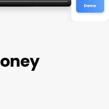
Demo
Money