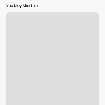
You May Also Like
Asian
Massage
Rose
Spa