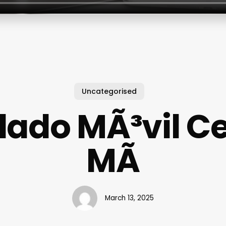
Uncategorised
ado MÃ³vil C
MÃ­
March 13, 2025