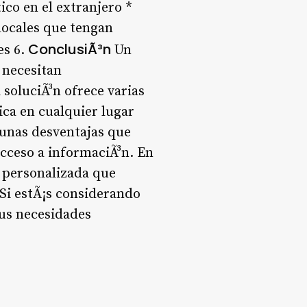
co en el extranjero *
locales que tengan
ConclusiÃ³n
es 6.
Un
 necesitan
 soluciÃ³n ofrece varias
ica en cualquier lugar
gunas desventajas que
acceso a informaciÃ³n. En
 personalizada que
 Si estÃ¡s considerando
tus necesidades