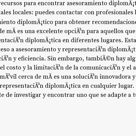
recursos para encontrar asesoramiento diplomÃ¡ti
ales locales: puedes contactar con profesionales 
miento diplomÃ¡tico para obtener recomendacion
de mÃ­ es una excelente opciÃ³n para aquellos que
taciÃ³n diplomÃ¡tica en diferentes lugares. Esta
ceso a asesoramiento y representaciÃ³n diplomÃ¡t
iÃ³n y eficiencia. Sin embargo, tambiÃ©n hay al
l costo y la limitaciÃ³n de la comunicaciÃ³n y el 
Ã³vil cerca de mÃ­ es una soluciÃ³n innovadora y
representaciÃ³n diplomÃ¡tica en cualquier lugar.
te de investigar y encontrar uno que se adapte a 