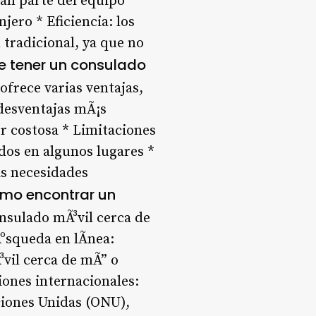
man parte del equipo
ero * Eficiencia: los
 tradicional, ya que no
e tener un consulado
frece varias ventajas,
desventajas mÃ¡s
er costosa * Limitaciones
dos en algunos lugares *
as necesidades
mo encontrar un
nsulado mÃ³vil cerca de
ºsqueda en lÃ­nea:
vil cerca de mÃ­” o
iones internacionales:
ciones Unidas (ONU),