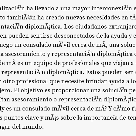
obalizaciÃ³n ha llevado a una mayor interconexiÃ³n 
esto tambiÃ©n ha creado nuevas necesidades en 
ntaciÃ³n diplomÃ¡tica. Los ciudadanos extranjer
igen pueden sentirse desconectados de la ayuda y 
juego un consulado mÃ³vil cerca de mÃ­, una soluc
a asesoramiento y representaciÃ³n diplomÃ¡tica e
e mÃ­ es un equipo de profesionales que viajan a 
 representaciÃ³n diplomÃ¡tica. Estos pueden ser 
 otro profesional que necesite brindar ayuda a l
jero. El objetivo es proporcionar una soluciÃ³n pe
itan asesoramiento o representaciÃ³n diplomÃ¡tic
ly es un consulado mÃ³vil cerca de mÃ­? Y cÃ³mo f
s puntos clave y mÃ¡s sobre la importancia de ten
lugar del mundo.