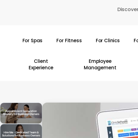
Skip
Discover
to
main
content
For Spas
For Fitness
For Clinics
F
Hit enter to search or ESC to close
Client
Employee
Experience
Management