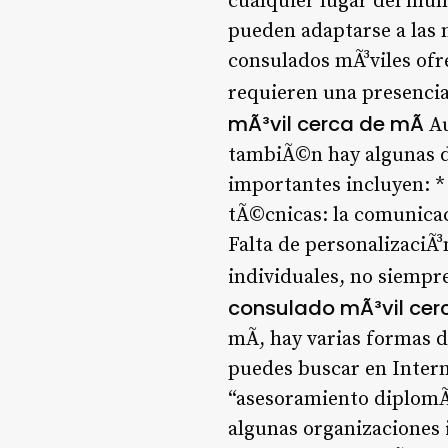
cualquier lugar del mun
pueden adaptarse a las n
consulados mÃ³viles ofre
requieren una presencia 
mÃ³vil cerca de mÃ­
Au
tambiÃ©n hay algunas de
importantes incluyen: * 
tÃ©cnicas: la comunicac
Falta de personalizaciÃ
individuales, no siempre
consulado mÃ³vil cer
mÃ­, hay varias formas 
puedes buscar en Intern
“asesoramiento diplomÃ¡
algunas organizaciones 