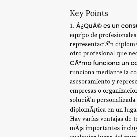
Key Points
Â¿QuÃ© es un consu
1.
equipo de profesionales
representaciÃ³n diplomÃ
otro profesional que nec
CÃ³mo funciona un co
funciona mediante la con
asesoramiento y represe
empresas o organizacion
soluciÃ³n personalizada
diplomÃ¡tica en un lugar
Hay varias ventajas de t
mÃ¡s importantes incluy