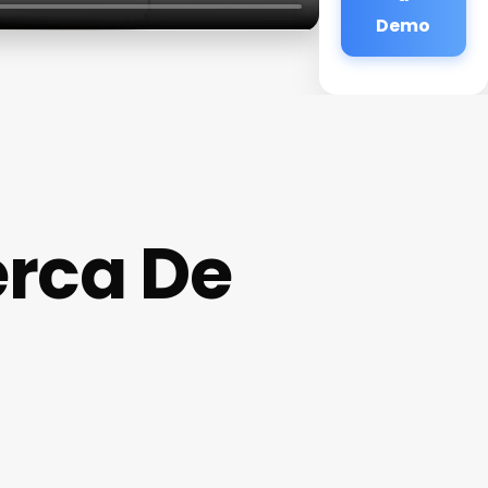
Demo
erca De