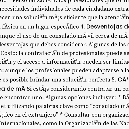
do * PersonalizaciÃ³n: los profesionales que for
ecesidades individuales de cada ciudadano extranj
cen una soluciÃ³n mÃ¡s eficiente que la atenciÃ³n
Desventajas d
fÃ­sica en un lugar especÃ­fico 4.
nque el uso de un consulado mÃ³vil cerca de mÃ­ o
sventajas que debes considerar. Algunas de las 
Costo: la contrataciÃ³n de profesionales puede s
iÃ³n y el acceso a informaciÃ³n pueden ser limita
³n: aunque los profesionales pueden adaptarse a l
CÃ³
 es posible brindar una soluciÃ³n perfecta 5.
ca de mÃ­
Si estÃ¡s considerando contratar un co
de encontrar uno. Algunas opciones incluyen: * BÃ
et utilizando palabras clave como “consulado mÃ³
tico en el extranjero” * Consultar con organizac
internacionales, como la OrganizaciÃ³n de las Na