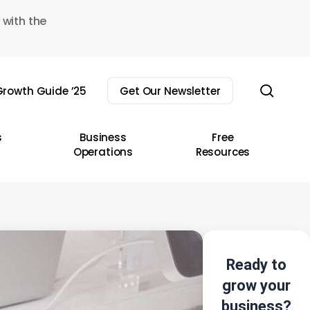
 with the
sear
rowth Guide ’25
Get Our Newsletter
s
Business
Free
Operations
Resources
Ready to
grow your
business?