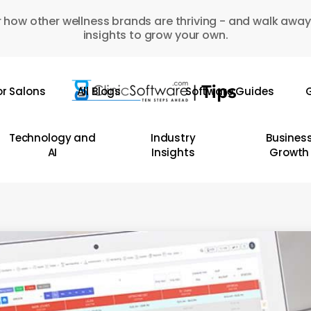
 how other wellness brands are thriving - and walk away
insights to grow your own.
or Salons
All Blogs
Software Guides
G
Technology and
Industry
Busines
AI
Insights
Growth