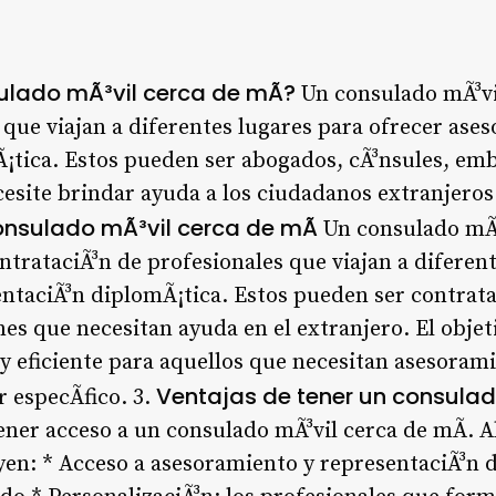
lado mÃ³vil cerca de mÃ­?
Un consulado mÃ³vil
 que viajan a diferentes lugares para ofrecer ase
¡tica. Estos pueden ser abogados, cÃ³nsules, emb
esite brindar ayuda a los ciudadanos extranjeros 
nsulado mÃ³vil cerca de mÃ­
Un consulado mÃ³
trataciÃ³n de profesionales que viajan a diferent
ntaciÃ³n diplomÃ¡tica. Estos pueden ser contrata
es que necesitan ayuda en el extranjero. El obje
 y eficiente para aquellos que necesitan asesoram
Ventajas de tener un consulad
 especÃ­fico. 3.
ener acceso a un consulado mÃ³vil cerca de mÃ­. A
en: * Acceso a asesoramiento y representaciÃ³n 