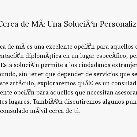
Cerca de MÃ­: Una SoluciÃ³n Personali
ca de mÃ­ es una excelente opciÃ³n para aquellos 
ntaciÃ³n diplomÃ¡tica en un lugar especÃ­fico, pe
 Esta soluciÃ³n permite a los ciudadanos extranje
mundo, sin tener que depender de servicios que s
este artÃ­culo, exploraremos quÃ© es un consulad
ente opciÃ³n para aquellos que necesitan asesor
ntes lugares. TambiÃ©n discutiremos algunos pun
consulado mÃ³vil cerca de ti.