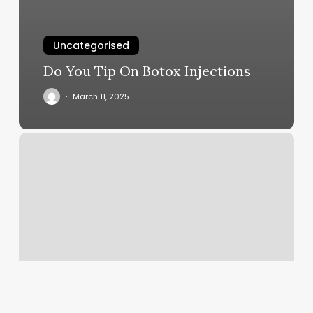
Uncategorised
Do You Tip On Botox Injections
March 11, 2025
How
Much
Is
A
Gel
Mani
Pedi