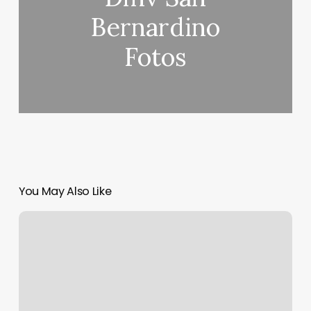
Bernardino
Fotos
You May Also Like
Do
You
Tip
On
Botox
Injections