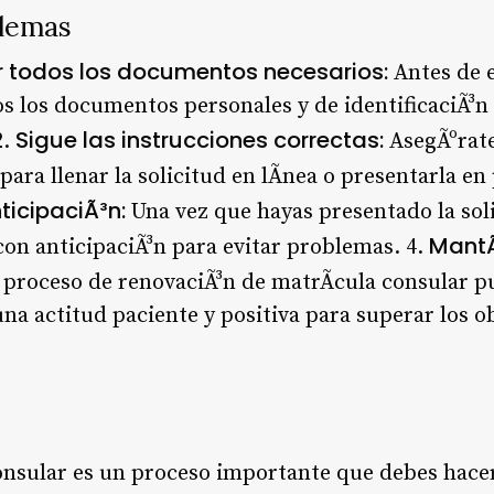
blemas
r todos los documentos necesarios:
Antes de 
os los documentos personales y de identificaciÃ³n
Sigue las instrucciones correctas:
2.
AsegÃºrate
para llenar la solicitud en lÃ­nea o presentarla en
ticipaciÃ³n:
Una vez que hayas presentado la soli
MantÃ
con anticipaciÃ³n para evitar problemas. 4.
 proceso de renovaciÃ³n de matrÃ­cula consular pu
 actitud paciente y positiva para superar los o
onsular es un proceso importante que debes hace