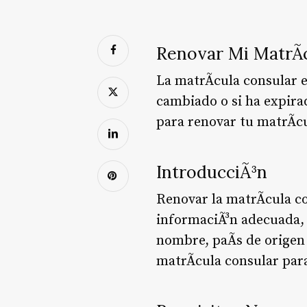
Renovar Mi MatrÃ­
La matrÃ­cula consular 
cambiado o si ha expirad
para renovar tu matrÃ­c
IntroducciÃ³n
Renovar la matrÃ­cula c
informaciÃ³n adecuada, 
nombre, paÃ­s de origen
matrÃ­cula consular para