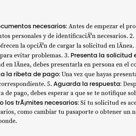
ocumentos necesarios:
Antes de empezar el pro
os personales y de identificaciÃ³n necesarios. 2.
recen la opciÃ³n de cargar la solicitud en lÃ­nea.
Presenta la solicitud
 para evitar problemas. 3.
ud en lÃ­nea, debes presentarla en persona en el 
a la ribeta de pago:
Una vez que hayas presenta
Aguarda la respuesta:
 correspondiente. 5.
Desp
eta de pago, debes esperar a que se te notifique so
o los trÃ¡mites necesarios:
Si tu solicitud es ac
esarios, como cambiar tu pasaporte o obtener un
sponde.