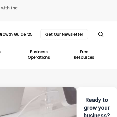
 with the
sear
rowth Guide ’25
Get Our Newsletter
s
Business
Free
Operations
Resources
Ready to
grow your
business?