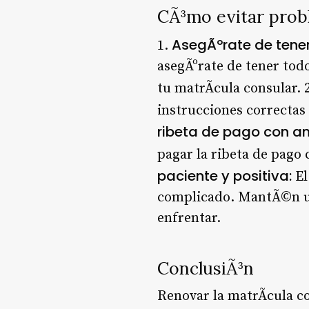
CÃ³mo evitar pro
AsegÃºrate de tene
1.
asegÃºrate de tener tod
tu matrÃ­cula consular. 
instrucciones correctas 
ribeta de pago con an
pagar la ribeta de pago 
paciente y positiva:
El
complicado. MantÃ©n una
enfrentar.
ConclusiÃ³n
Renovar la matrÃ­cula c