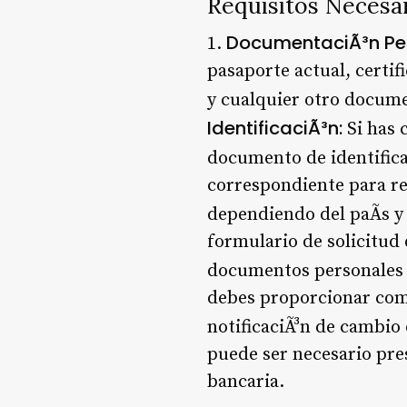
Requisitos Necesa
DocumentaciÃ³n Per
1.
pasaporte actual, certif
y cualquier otro docum
IdentificaciÃ³n:
Si has 
documento de identifica
correspondiente para re
dependiendo del paÃ­s y 
formulario de solicitud 
documentos personales y
debes proporcionar comp
notificaciÃ³n de cambio 
puede ser necesario pre
bancaria.