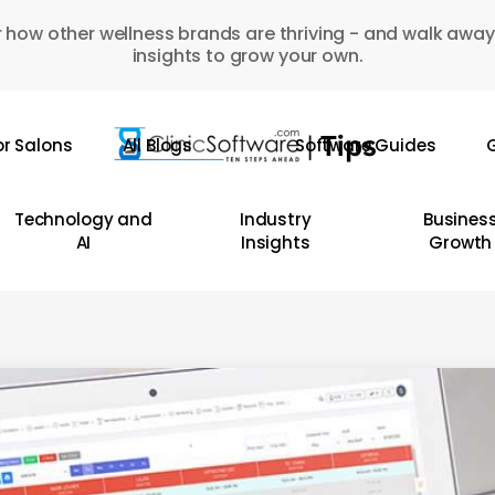
 how other wellness brands are thriving - and walk away
insights to grow your own.
or Salons
All Blogs
Software Guides
G
Technology and
Industry
Busines
AI
Insights
Growth