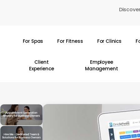
Skip
Discover
to
main
content
For Spas
For Fitness
For Clinics
F
Hit enter to search or ESC to close
Client
Employee
Experience
Management