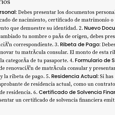
rios
sonal:
Debes presentar los documentos personal
icado de nacimiento, certificado de matrimonio o 
Nuevo Doc
ento que demuestre su identidad. 2.
cambiado tu nombre o paÃ­s de origen, debes pres
Ribeta de Pago:
ciÃ³n correspondiente. 3.
Debes 
novar tu matrÃ­cula consular. El monto de esta ri
Formulario de So
la categorÃ­a de tu pasaporte. 4.
de renovaciÃ³n de matrÃ­cula consular y presentar
Residencia Actual:
 la ribeta de pago. 5.
Si has
robante de residencia actual, como un contrato 
Certificado de Solvencia Fina
de residencia. 6.
sentar un certificado de solvencia financiera emi