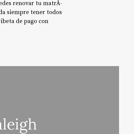
uedes renovar tu matrÃ­
rda siempre tener todos
ribeta de pago con
leigh