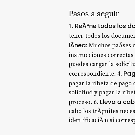
Pasos a seguir
ReÃºne todos los d
1.
tener todos los document
lÃ­nea:
Muchos paÃ­ses of
instrucciones correctas
puedes cargar la solicit
Pag
correspondiente. 4.
pagar la ribeta de pago
solicitud y pagar la rib
Lleva a cab
proceso. 6.
cabo los trÃ¡mites nec
identificaciÃ³n si corre